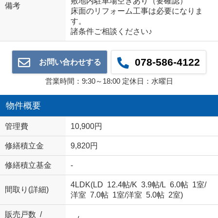
敷地内駐車場空きあり（要確認）
備考
床面のリフォーム工事は必要になりま
す。
諸条件ご相談ください♪
078-586-4122
お問い合わせする
営業時間：9:30～18:00 定休日：水曜日
物件概要
管理費
10,900円
修繕積立金
9,820円
修繕積立基金
-
4LDK(
LD 12.4帖
/
K 3.9帖
/
L 6.0帖 1室
/
間取り(詳細)
洋室 7.0帖 1室
/
洋室 5.0帖 2室
)
販売戸数 /