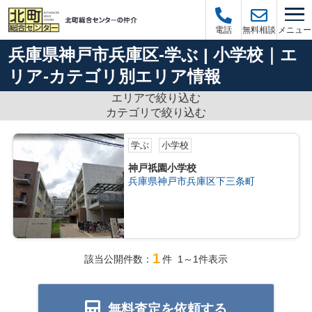
メニュー
電話
無料相談
兵庫県神戸市兵庫区-学ぶ | 小学校｜エ
リア-カテゴリ別エリア情報
エリアで絞り込む
カテゴリで絞り込む
学ぶ
小学校
神戸祇園小学校
兵庫県神戸市兵庫区下三条町
1
該当公開件数：
件 1～1件表示
無料査定を依頼する