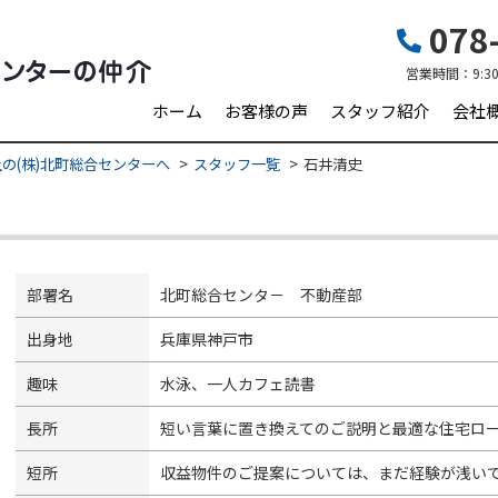
078-
営業時間：
9:3
ホーム
お客様の声
スタッフ紹介
会社
の(株)北町総合センターへ
スタッフ一覧
石井清史
部署名
北町総合センタ－ 不動産部
出身地
兵庫県神戸市
趣味
水泳、一人カフェ読書
長所
短い言葉に置き換えてのご説明と最適な住宅ロ
短所
収益物件のご提案については、まだ経験が浅い