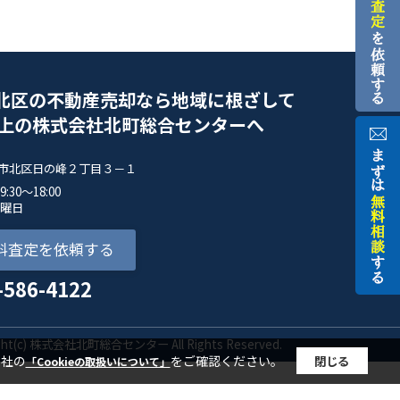
北区の不動産売却なら地域に根ざして
以上の株式会社北町総合センターへ
市北区日の峰２丁目３－１
30～18:00
水曜日
料査定を依頼する
-586-4122
ight(c) 株式会社北町総合センター All Rights Reserved.
当社の
をご確認ください。
閉じる
「Cookieの取扱いについて」